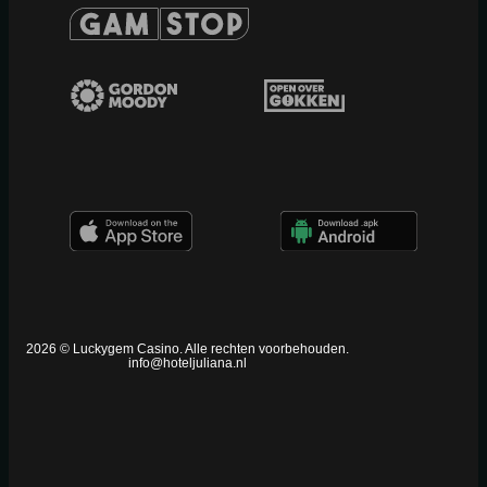
2026 © Luckygem Casino. Alle rechten voorbehouden.
info@hoteljuliana.nl