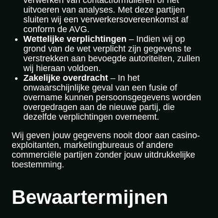
verwerken van contactformulieren of het
uitvoeren van analyses. Met deze partijen
sluiten wij een verwerkersovereenkomst af
conform de AVG.
Wettelijke verplichtingen
– Indien wij op
grond van de wet verplicht zijn gegevens te
verstrekken aan bevoegde autoriteiten, zullen
wij hieraan voldoen.
Zakelijke overdracht
– In het
onwaarschijnlijke geval van een fusie of
overname kunnen persoonsgegevens worden
overgedragen aan de nieuwe partij, die
dezelfde verplichtingen overneemt.
Wij geven jouw gegevens nooit door aan casino-
exploitanten, marketingbureaus of andere
commerciële partijen zonder jouw uitdrukkelijke
toestemming.
Bewaartermijnen