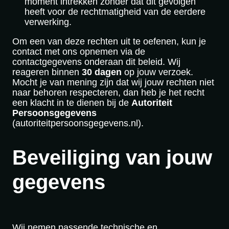
moment intrekken zonder dat dit gevolgen
heeft voor de rechtmatigheid van de eerdere
verwerking.
Om een van deze rechten uit te oefenen, kun je
contact met ons opnemen via de
contactgegevens onderaan dit beleid. Wij
reageren binnen
30 dagen
op jouw verzoek.
Mocht je van mening zijn dat wij jouw rechten niet
naar behoren respecteren, dan heb je het recht
een klacht in te dienen bij de
Autoriteit
Persoonsgegevens
(autoriteitpersoonsgegevens.nl).
Beveiliging van jouw
gegevens
Wij nemen passende technische en