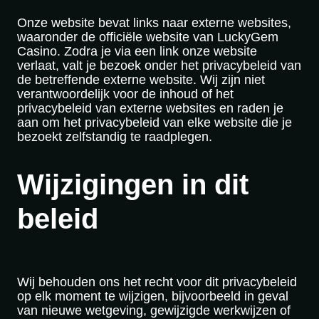
Onze website bevat links naar externe websites,
waaronder de officiële website van LuckyGem
Casino. Zodra je via een link onze website
verlaat, valt je bezoek onder het privacybeleid van
de betreffende externe website. Wij zijn niet
verantwoordelijk voor de inhoud of het
privacybeleid van externe websites en raden je
aan om het privacybeleid van elke website die je
bezoekt zelfstandig te raadplegen.
Wijzigingen in dit
beleid
Wij behouden ons het recht voor dit privacybeleid
op elk moment te wijzigen, bijvoorbeeld in geval
van nieuwe wetgeving, gewijzigde werkwijzen of