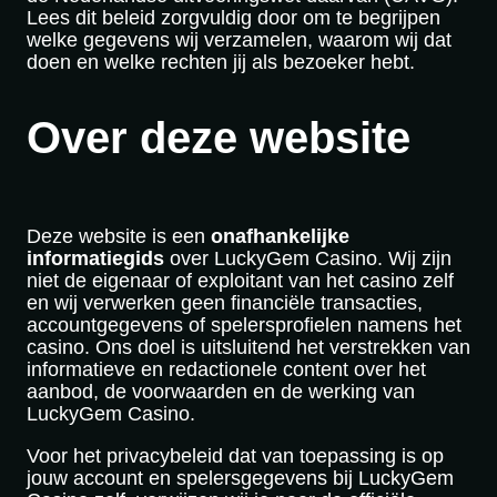
Lees dit beleid zorgvuldig door om te begrijpen
welke gegevens wij verzamelen, waarom wij dat
doen en welke rechten jij als bezoeker hebt.
Over deze website
Deze website is een
onafhankelijke
informatiegids
over LuckyGem Casino. Wij zijn
niet de eigenaar of exploitant van het casino zelf
en wij verwerken geen financiële transacties,
accountgegevens of spelersprofielen namens het
casino. Ons doel is uitsluitend het verstrekken van
informatieve en redactionele content over het
aanbod, de voorwaarden en de werking van
LuckyGem Casino.
Voor het privacybeleid dat van toepassing is op
jouw account en spelersgegevens bij LuckyGem