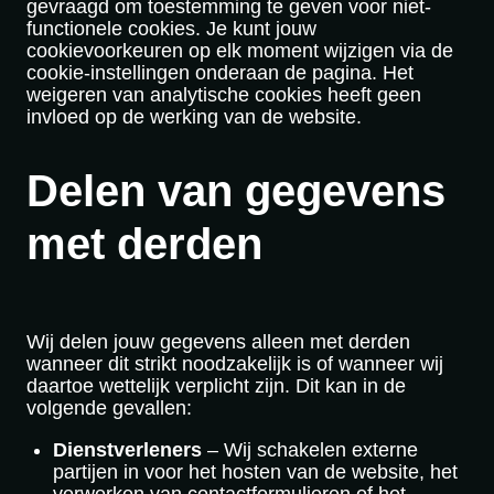
gevraagd om toestemming te geven voor niet-
functionele cookies. Je kunt jouw
cookievoorkeuren op elk moment wijzigen via de
cookie-instellingen onderaan de pagina. Het
weigeren van analytische cookies heeft geen
invloed op de werking van de website.
Delen van gegevens
met derden
Wij delen jouw gegevens alleen met derden
wanneer dit strikt noodzakelijk is of wanneer wij
daartoe wettelijk verplicht zijn. Dit kan in de
volgende gevallen:
Dienstverleners
– Wij schakelen externe
partijen in voor het hosten van de website, het