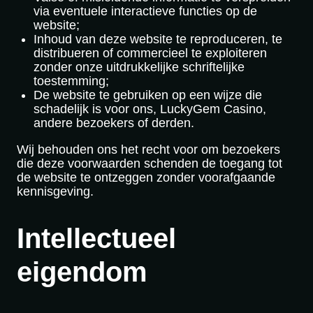
via eventuele interactieve functies op de
website;
Inhoud van deze website te reproduceren, te
distribueren of commercieel te exploiteren
zonder onze uitdrukkelijke schriftelijke
toestemming;
De website te gebruiken op een wijze die
schadelijk is voor ons, LuckyGem Casino,
andere bezoekers of derden.
Wij behouden ons het recht voor om bezoekers
die deze voorwaarden schenden de toegang tot
de website te ontzeggen zonder voorafgaande
kennisgeving.
Intellectueel
eigendom