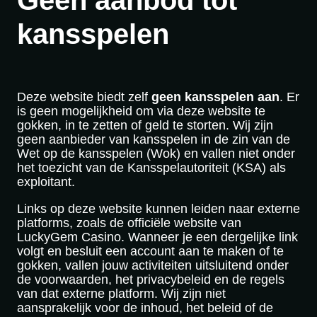
kansspelen
Deze website biedt zelf
geen kansspelen aan
. Er
is geen mogelijkheid om via deze website te
gokken, in te zetten of geld te storten. Wij zijn
geen aanbieder van kansspelen in de zin van de
Wet op de kansspelen (Wok) en vallen niet onder
het toezicht van de Kansspelautoriteit (KSA) als
exploitant.
Links op deze website kunnen leiden naar externe
platforms, zoals de officiële website van
LuckyGem Casino. Wanneer je een dergelijke link
volgt en besluit een account aan te maken of te
gokken, vallen jouw activiteiten uitsluitend onder
de voorwaarden, het privacybeleid en de regels
van dat externe platform. Wij zijn niet
aansprakelijk voor de inhoud, het beleid of de