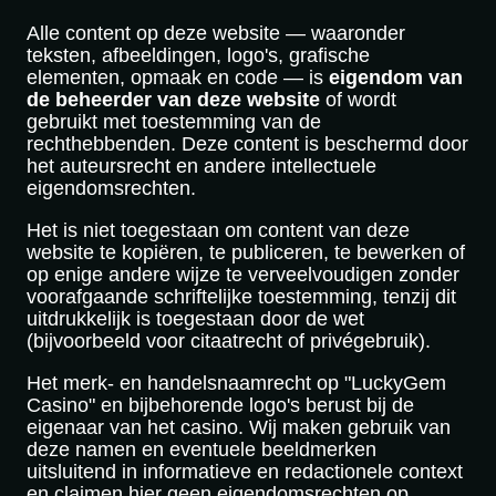
Alle content op deze website — waaronder
teksten, afbeeldingen, logo's, grafische
elementen, opmaak en code — is
eigendom van
de beheerder van deze website
of wordt
gebruikt met toestemming van de
rechthebbenden. Deze content is beschermd door
het auteursrecht en andere intellectuele
eigendomsrechten.
Het is niet toegestaan om content van deze
website te kopiëren, te publiceren, te bewerken of
op enige andere wijze te verveelvoudigen zonder
voorafgaande schriftelijke toestemming, tenzij dit
uitdrukkelijk is toegestaan door de wet
(bijvoorbeeld voor citaatrecht of privégebruik).
Het merk- en handelsnaamrecht op "LuckyGem
Casino" en bijbehorende logo's berust bij de
eigenaar van het casino. Wij maken gebruik van
deze namen en eventuele beeldmerken
uitsluitend in informatieve en redactionele context
en claimen hier geen eigendomsrechten op.