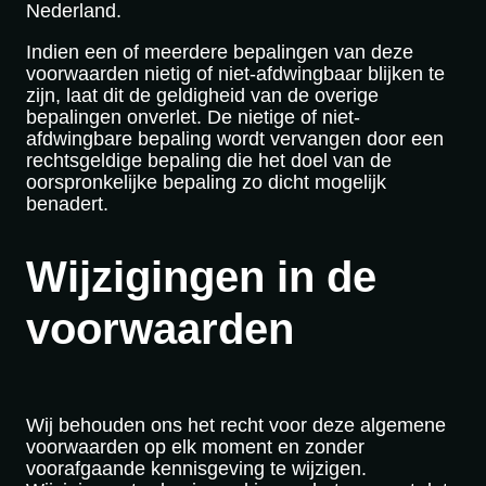
Nederland.
Indien een of meerdere bepalingen van deze
voorwaarden nietig of niet-afdwingbaar blijken te
zijn, laat dit de geldigheid van de overige
bepalingen onverlet. De nietige of niet-
afdwingbare bepaling wordt vervangen door een
rechtsgeldige bepaling die het doel van de
oorspronkelijke bepaling zo dicht mogelijk
benadert.
Wijzigingen in de
voorwaarden
Wij behouden ons het recht voor deze algemene
voorwaarden op elk moment en zonder
voorafgaande kennisgeving te wijzigen.