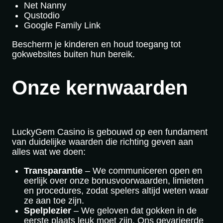
Net Nanny
Qustodio
Google Family Link
Bescherm je kinderen en houd toegang tot
gokwebsites buiten hun bereik.
Onze kernwaarden
LuckyGem Casino is gebouwd op een fundament
van duidelijke waarden die richting geven aan
alles wat we doen:
Transparantie
– We communiceren open en
eerlijk over onze bonusvoorwaarden, limieten
en procedures, zodat spelers altijd weten waar
ze aan toe zijn.
Spelplezier
– We geloven dat gokken in de
eerste plaats leuk moet zijn. Ons gevarieerde