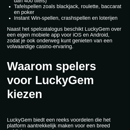
dan 400 titels)
Tafelspellen zoals blackjack, roulette, baccarat
en poker
Instant Win-spellen, crashspellen en loterijen
Naast het spelcatalogus beschikt LuckyGem over
een eigen mobiele app voor iOS en Android,
zodat je ook onderweg kunt genieten van een
volwaardige casino-ervaring.
Waarom spelers
voor LuckyGem
kiezen
LuckyGem biedt een reeks voordelen die het
platform aantrekkelijk maken voor een breed