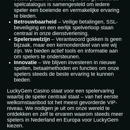
spelcatalogus is samengesteld om iedere
speler een boeiende en vermakelijke ervaring
te bieden.
Betrouwbaarheid
– Veilige betalingen, SSL-
beveiliging en een eerlijk spelverloop staan
centraal in onze dienstverlening.
Spelerswelzijn
– Verantwoord gokken is geen
bijzaak, maar een kernonderdeel van wie wij
zijn. We bieden actief tools en informatie aan
om spelers te ondersteunen.
Innovatie
– We blijven investeren in nieuwe
spellen, betaalmethoden en functies om onze
spelers steeds de beste ervaring te kunnen
bieden.
LuckyGem Casino staat voor een spelervaring
waarbij de speler centraal staat – van het eerste
welkomstaanbod tot het meest gevorderde VIP-
niveau. We nodigen je uit om onze wereld te
ontdekken en zelf te ervaren waarom steeds meer
spelers in Nederland en Europa voor LuckyGem
kiezen.