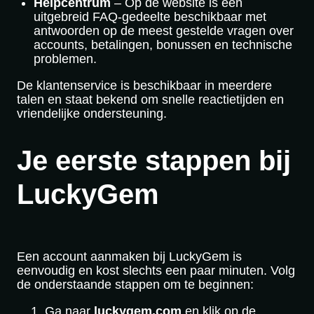
Helpcentrum
– Op de website is een
uitgebreid FAQ-gedeelte beschikbaar met
antwoorden op de meest gestelde vragen over
accounts, betalingen, bonussen en technische
problemen.
De klantenservice is beschikbaar in meerdere
talen en staat bekend om snelle reactietijden en
vriendelijke ondersteuning.
Je eerste stappen bij
LuckyGem
Een account aanmaken bij LuckyGem is
eenvoudig en kost slechts een paar minuten. Volg
de onderstaande stappen om te beginnen:
Ga naar
luckygem.com
en klik op de