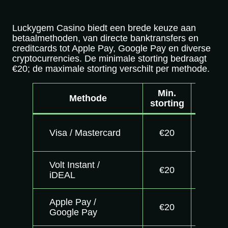
Luckygem Casino biedt een brede keuze aan
betaalmethoden, van directe banktransfers en
creditcards tot Apple Pay, Google Pay en diverse
cryptocurrencies. De minimale storting bedraagt
€20; de maximale storting verschilt per methode.
Min.
Methode
Max. s
storting
Visa / Mastercard
€20
€4.0
Volt Instant /
€20
€5.0
iDEAL
Apple Pay /
€20
€500
Google Pay