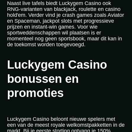
Naast live tafels biedt Luckygem Casino ook
RNG-varianten van blackjack, roulette en casino
hold'em. Verder vind je crash games zoals Aviator
en Spaceman, jackpot slots met progressieve
prijzen en instant-win games. Voor wie
sportweddenschappen wil plaatsen is er
momenteel nog geen sportsbook, maar dit kan in
de toekomst worden toegevoegd.
Luckygem Casino
bonussen en
promoties
Luckygem Casino beloont nieuwe spelers met
een van de meest royale welkomstpakketten in de
markt. Bij je eerste storting ontvang je 150%