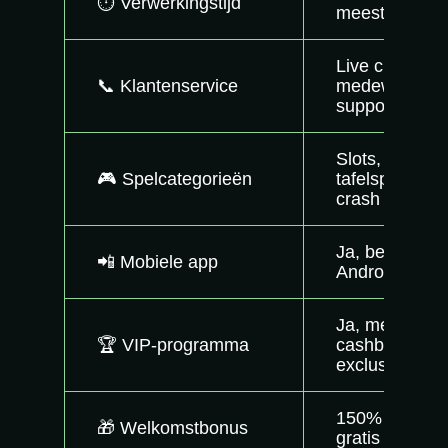
⏱️ Verwerkingstijd
meestal binn
Live chat (cha
📞 Klantenservice
medewerker) e
support@luc
Slots, live cas
🎮 Spelcategorieën
tafelspellen, 
crash games
Ja, beschikba
📲 Mobiele app
Android en i
Ja, met levels
🏆 VIP-programma
cashback, ra
exclusieve b
150% tot €4.
🎁 Welkomstbonus
gratis spins