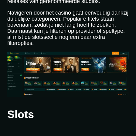
releases van gerenommeerde studios.
Navigeren door het casino gaat eenvoudig dankzij
duidelijke categorieën. Populaire titels staan
bovenaan, zodat je niet lang hoeft te zoeken.
Daarnaast kun je filteren op provider of speltype,
al mist de slotssectie nog een paar extra
filteropties.
Slots